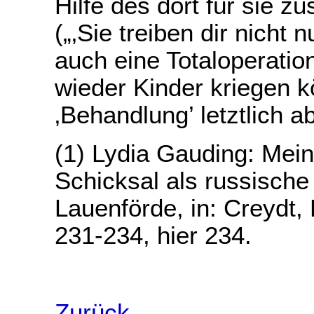
Hilfe des dort für sie z
(„‚Sie treiben dir nicht
auch eine Totaloperation
wieder Kinder kriegen kö
‚Behandlung’ letztlich a
(1) Lydia Gauding: Mei
Schicksal als russische
Lauenförde, in: Creydt, 
231-234, hier 234.
Zurück