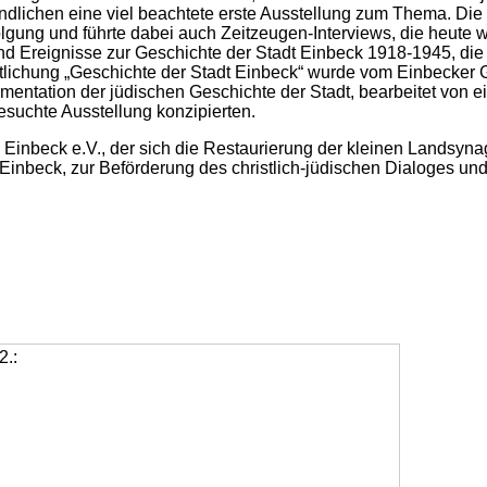
endlichen eine viel beachtete erste Ausstellung zum Thema. Di
ung und führte dabei auch Zeitzeugen-Interviews, die heute we
d Ereignisse zur Geschichte der Stadt Einbeck 1918-1945, die
tlichung „Geschichte der Stadt Einbeck“ wurde vom Einbecker G
mentation der jüdischen Geschichte der Stadt, bearbeitet von 
suchte Ausstellung konzipierten.
n Einbeck e.V., der sich die Restaurierung der kleinen Landsyn
inbeck, zur Beförderung des christlich-jüdischen Dialoges und 
2.: