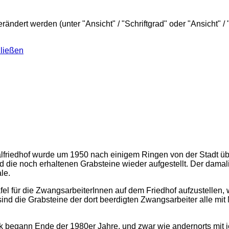
verändert werden
(unter "Ansicht" / "Schriftgrad" oder "Ansicht" / 
hließen
alfriedhof wurde um 1950 nach einigem Ringen von der Stadt ü
d die noch erhaltenen Grabsteine wieder aufgestellt. Der damal
le.
afel für die ZwangsarbeiterInnen auf dem Friedhof aufzustelle
s sind die Grabsteine der dort beerdigten Zwangsarbeiter alle m
k begann Ende der 1980er Jahre, und zwar wie andernorts mit 