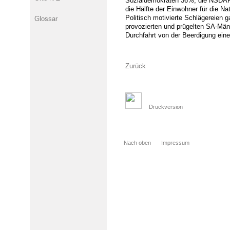
Sozialdemokraten 36%, die NSDAP j
die Hälfte der Einwohner für die Na
Politisch motivierte Schlägereien
Glossar
provozierten und prügelten SA-Män
Durchfahrt von der Beerdigung ein
Zurück
Druckversion
Nach oben
Impressum