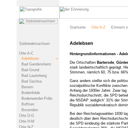
Startseite
Orte A-Z
Erinnern i
Adelebsen
Südniedersachsen
Orte A-C
Hintergrundinformationen - Ade
Adelebsen «
Die Ortschaften
Barterode
,
Günte
Bad Gandersheim
stark landwirtschaftlich geprägt. H
Bad Grund
Stimmen, nämlich 60, 75 bzw. 66%
Bad Lauterberg
Ganz anders stellte sich die polit
Bad Sachsa
sozialpolitische Konflikte zwische
Bevern
Anfang der 1930er Jahre. Zwar la
Bodenfelde
Reichsdurchschnitt; die SPD behie
Bodenwerder-Polle
die NSDAP ‚lediglich’ 31% der St
Boffzen
Republik sozialdemokratisch domini
Bovenden
Bei den Reichstagswahlen 1930 l
Orte D-G
deutlich über dem Reichsdurchschni
Orte H-M
die SPD eindeutig die stärkste Par
Orte N-Z